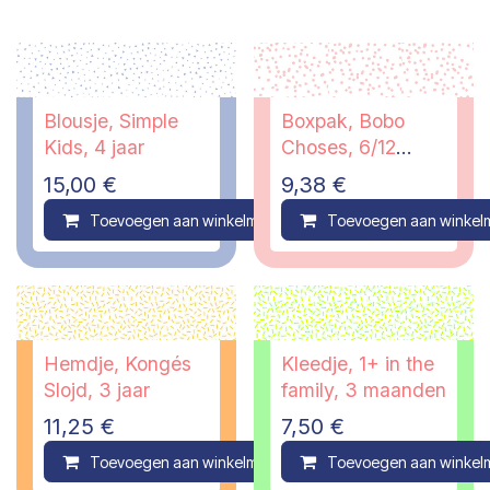
Blousje, Simple
Boxpak, Bobo
Kids, 4 jaar
Choses, 6/12
maanden
15,00
€
9,38
€
Toevoegen aan winkelmandje
Toevoegen aan winkel
Compare
Hemdje, Kongés
Kleedje, 1+ in the
Slojd, 3 jaar
family, 3 maanden
11,25
€
7,50
€
Toevoegen aan winkelmandje
Toevoegen aan winkel
Compare