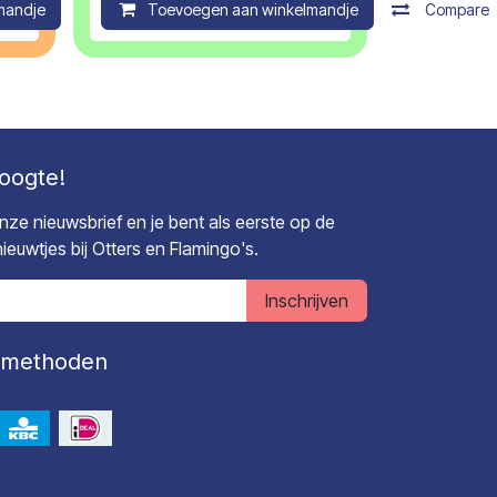
mandje
Compare
Toevoegen aan winkelmandje
Compare
hoogte!
 onze nieuwsbrief en je bent als eerste op de
euwtjes bij Otters en Flamingo's.
Inschrijven
lmethoden