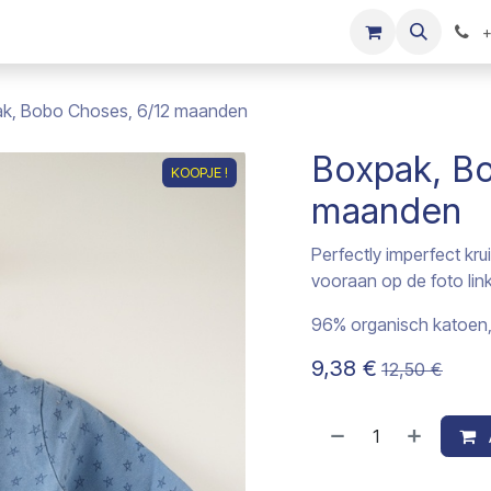
s
Onze merken
Kinderkleding verkopen
+
k, Bobo Choses, 6/12 maanden
Boxpak, B
KOOPJE !
maanden
Perfectly imperfect krui
vooraan op de foto link
96% organisch katoen,
9,38
€
12,50
€