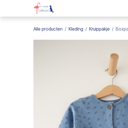
Overslaan naar inhoud
Webshop
Kadobon
Over on
Alle producten
Kleding
Kruippakje
Boxpa