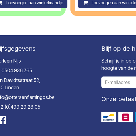
ompare
Toevoegen aan winkelmandje
Compare
Toevoegen aan winkel
ijfsgegevens
Blijf op de 
rleen Nijs
Schrijf je in op
hoogte van de ni
 0504.936.765
n Davidtsstraat 52,
10 Linden
nfo@ottersenflamingos.be
Onze betaa
2 (0)499 29 28 05