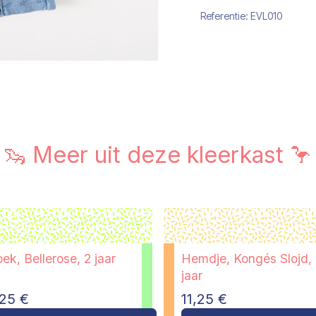
Referentie:
EVL010
🦦 Meer uit deze kleerkast 🦩
ek, Bellerose, 2 jaar
Hemdje, Kongés Slojd,
jaar
,25
€
11,25
€