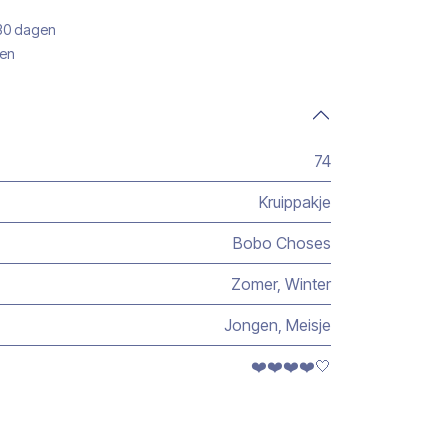
 30 dagen
gen
74
Kruippakje
Bobo Choses
Zomer
,
Winter
Jongen
,
Meisje
❤️❤️❤️❤️🤍