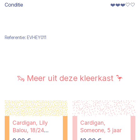
Conditie
❤️❤️❤️🤍🤍
Referentie:
EVHEY011
🦦 Meer uit deze kleerkast 🦩
Cardigan, Lily
Cardigan,
Balou, 18/24
Someone, 5 jaar
maanden