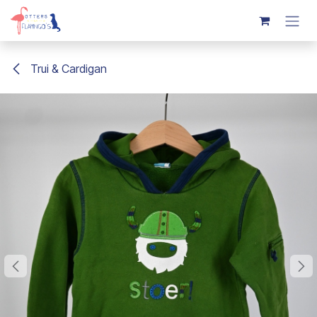
Overslaan naar inhoud
Trui & Cardigan