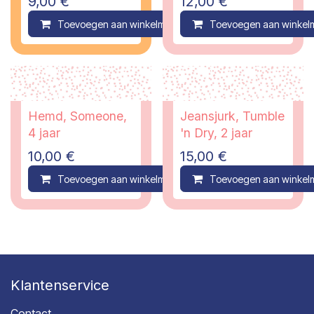
9,00
€
12,00
€
Toevoegen aan winkelmandje
Toevoegen aan winkel
Compare
Hemd, Someone,
Jeansjurk, Tumble
4 jaar
'n Dry, 2 jaar
10,00
€
15,00
€
Toevoegen aan winkelmandje
Toevoegen aan winkel
Compare
Klantenservice
Contact