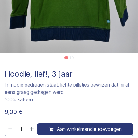
Hoodie, lief!, 3 jaar
In mooie gedragen staat, lichte pilletjes bewijzen dat hij al
eens graag gedragen werd
100% katoen
9,00
€
Aan winkelmandje toevoegen