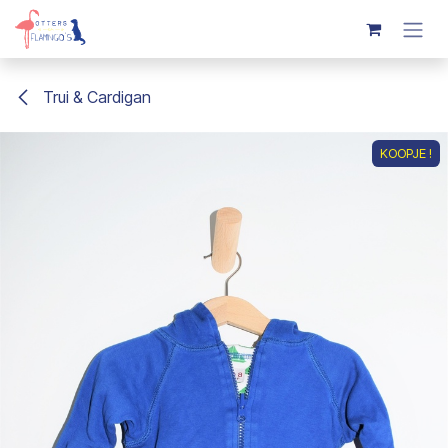
Overslaan naar inhoud
Trui & Cardigan
KOOPJE !