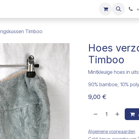
s
Onze merken
Kinderkleding verkopen
+
ingskussen Timboo
Hoes verz
Timboo
Mintkleuige hoes in uit
90% bamboe, 10% poly
9,00
€
Algemene voorwaarden
Geld-terug-garantie van