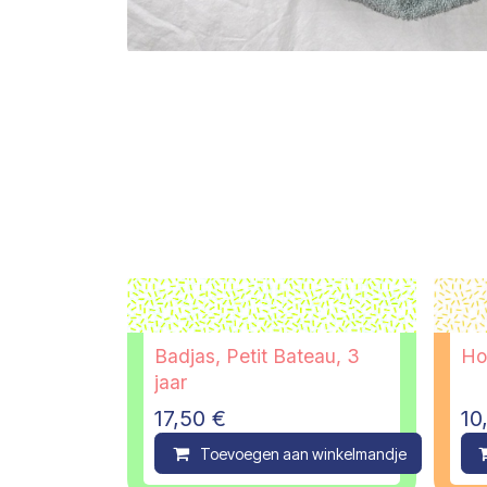
Badjas, Petit Bateau, 3
Ho
jaar
17,50
€
10
Toevoegen aan winkelmandje
C