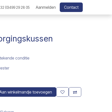
Aanmelden
Contact
32 (0)499 29 28 05
orgingskussen
stekende conditie
ester
Aan winkelmandje toevoegen
 30 dagen