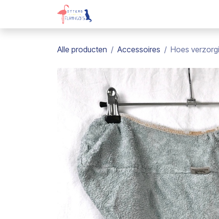
Overslaan naar inhoud
Webshop
Kadobon
Over on
Alle producten
Accessoires
Hoes verzorg