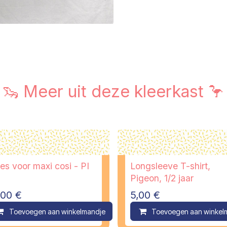
🦦 Meer uit deze kleerkast 🦩
es voor maxi cosi - PI
Longsleeve T-shirt,
Pigeon, 1/2 jaar
,00
€
5,00
€
ompare
Toevoegen aan winkelmandje
Compare
Toevoegen aan winkel