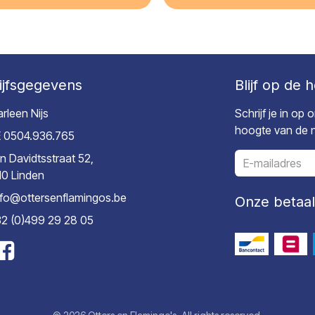
ijfsgegevens
Blijf op de 
rleen Nijs
Schrijf je in op
hoogte van de ni
 0504.936.765
n Davidtsstraat 52,
10 Linden
nfo@ottersenflamingos.be
Onze betaa
2 (0)499 29 28 05