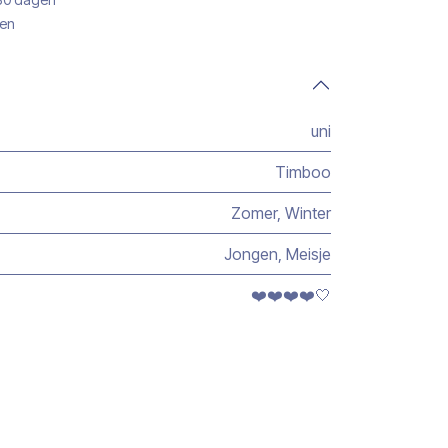
gen
uni
Timboo
Zomer
,
Winter
Jongen
,
Meisje
❤️❤️❤️❤️🤍