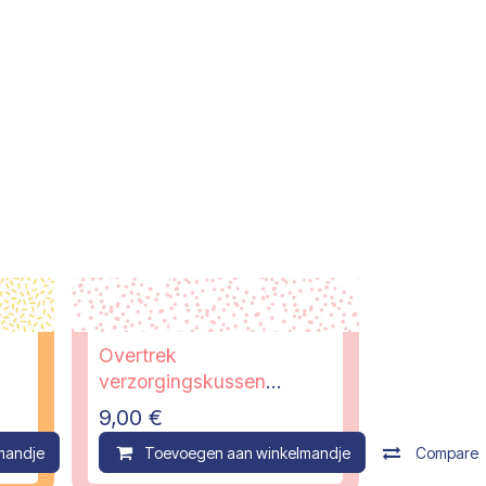
Overtrek
verzorgingskussen
Nanami
9,00
€
mandje
Compare
Toevoegen aan winkelmandje
Compare