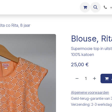
s
Onze merken
Kinderkleding verkopen
+
ita co Rita, 8 jaar
Blouse, Rit
Supermooie top in uits
100% katoen
25,00
€
Algemene voorwaarden
Geld-terug-garantie van
Verzending: 2-3 werkda