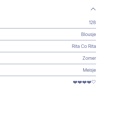
128
Blousje
Rita Co Rita
Zomer
Meisje
❤️❤️❤️❤️🤍