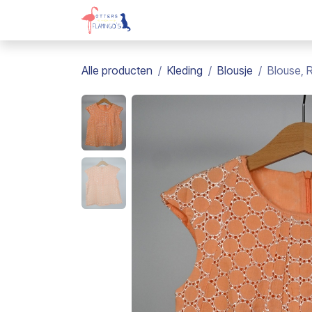
Overslaan naar inhoud
Webshop
Kadobon
Over on
Alle producten
Kleding
Blousje
Blouse, R