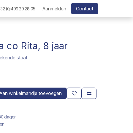
Aanmelden
Contact
32 (0)499 29 28 05
a co Rita, 8 jaar
tekende staat
Aan winkelmandje toevoegen
 30 dagen
gen