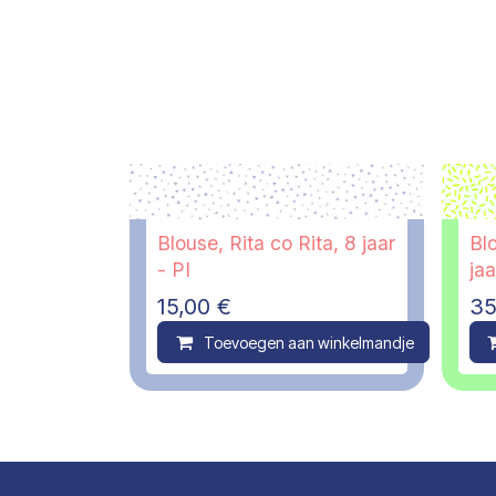
Blouse, Rita co Rita, 8 jaar
Bl
- PI
jaa
15,00
€
35
Toevoegen aan winkelmandje
C