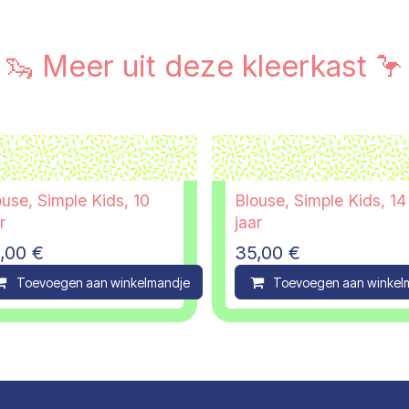
🦦 Meer uit deze kleerkast 🦩
ouse, Simple Kids, 10
Blouse, Simple Kids, 14
r
jaar
,00
€
35,00
€
ompare
Toevoegen aan winkelmandje
Compare
Toevoegen aan winkel