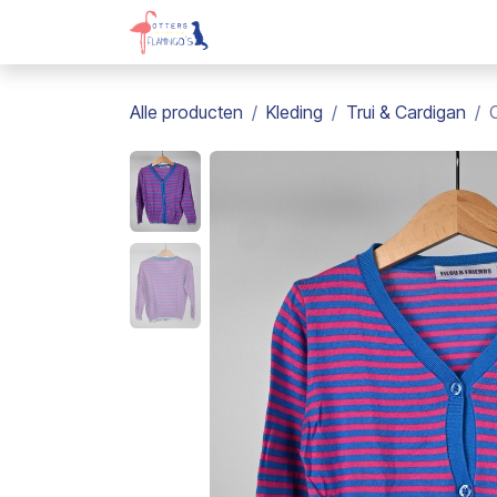
Overslaan naar inhoud
Webshop
Kadobon
Over on
Alle producten
Kleding
Trui & Cardigan
C