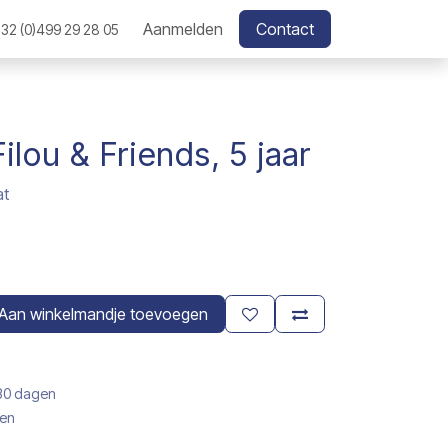
Aanmelden
Contact
32 (0)499 29 28 05
ilou & Friends, 5 jaar
at
Aan winkelmandje toevoegen
 30 dagen
gen