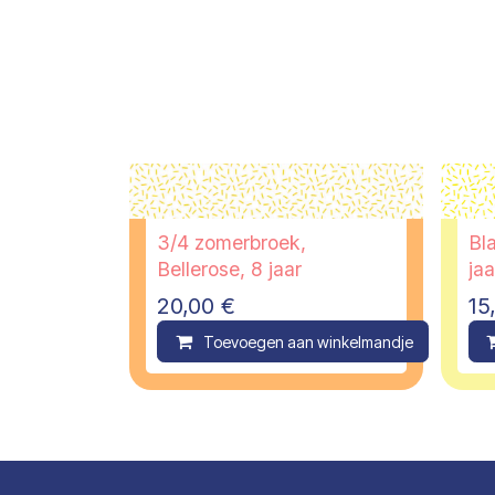
3/4 zomerbroek,
Bla
Bellerose, 8 jaar
jaa
20,00
€
15
Toevoegen aan winkelmandje
C