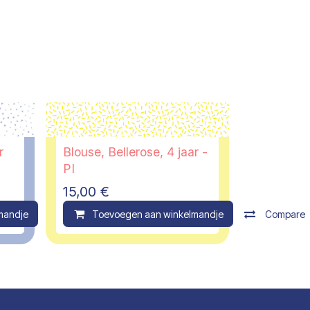
r
Blouse, Bellerose, 4 jaar -
PI
15,00
€
mandje
Compare
Toevoegen aan winkelmandje
Compare