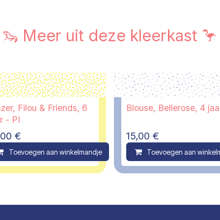
🦦 Meer uit deze kleerkast 🦩
zer, Filou & Friends, 6
Blouse, Bellerose, 4 jaa
r - PI
,00
€
15,00
€
ompare
Toevoegen aan winkelmandje
Compare
Toevoegen aan winkel