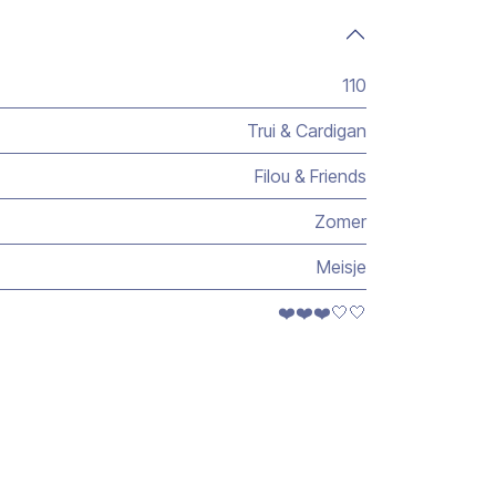
110
Trui & Cardigan
Filou & Friends
Zomer
Meisje
❤️❤️❤️🤍🤍