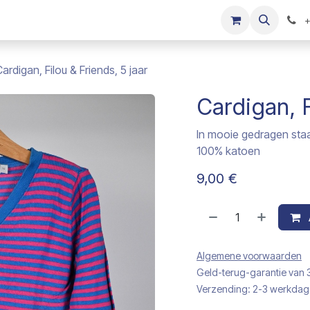
s
Onze merken
Kinderkleding verkopen
+
ardigan, Filou & Friends, 5 jaar
Cardigan, F
In mooie gedragen sta
100% katoen
9,00
€
Algemene voorwaarden
Geld-terug-garantie van
Verzending: 2-3 werkda