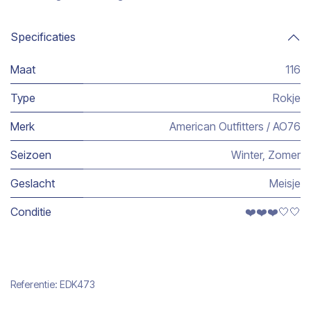
Specificaties
Maat
116
Type
Rokje
Merk
American Outfitters / AO76
Seizoen
Winter
,
Zomer
Geslacht
Meisje
Conditie
❤️❤️❤️🤍🤍
Referentie:
EDK473