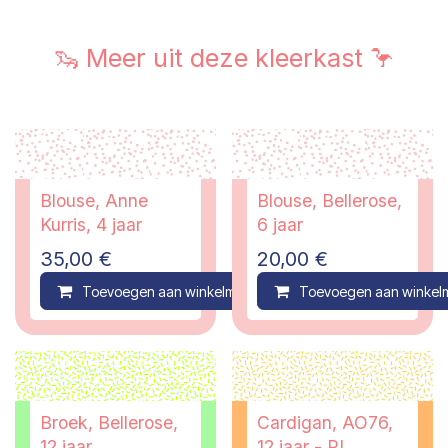
🦦 Meer uit deze kleerkast 🦩
Blouse, Anne
Blouse, Bellerose,
Kurris, 4 jaar
6 jaar
35,00
€
20,00
€
Toevoegen aan winkelmandje
Toevoegen aan winkel
Compare
Broek, Bellerose,
Cardigan, AO76,
12 jaar
12 jaar - PI