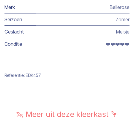
Merk
Bellerose
Seizoen
Zomer
Geslacht
Meisje
Conditie
❤️❤️❤️❤️❤️
Referentie:
EDK457
🦦 Meer uit deze kleerkast 🦩