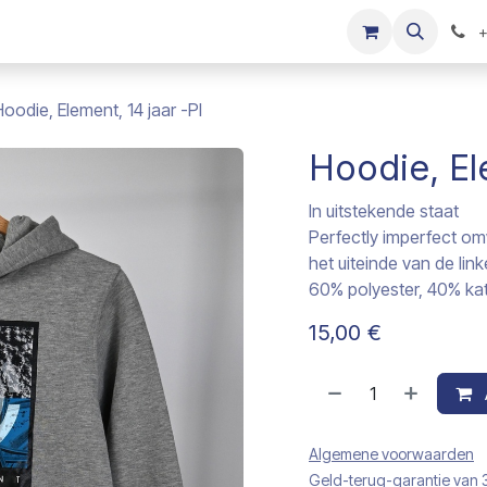
s
Onze merken
Kinderkleding verkopen
+
oodie, Element, 14 jaar -PI
Hoodie, El
In uitstekende staat
Perfectly imperfect om
het uiteinde van de li
60% polyester, 40% ka
15,00
€
Algemene voorwaarden
Geld-terug-garantie van