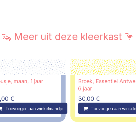
🦦 Meer uit deze kleerkast 🦩
usje, maan, 1 jaar
Broek, Essentiel Antwe
6 jaar
,00
€
30,00
€
ompare
Toevoegen aan winkelmandje
Compare
Toevoegen aan winkel