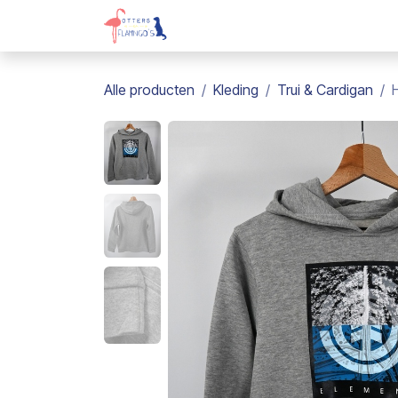
Overslaan naar inhoud
Webshop
Kadobon
Over on
Alle producten
Kleding
Trui & Cardigan
H