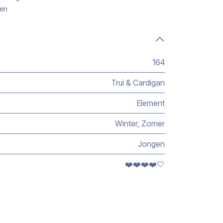
gen
164
Trui & Cardigan
Element
Winter
,
Zomer
Jongen
❤️❤️❤️❤️🤍