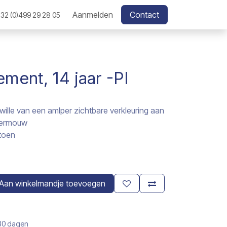
Aanmelden
Contact
32 (0)499 29 28 05
ement, 14 jaar -PI
wille van een amlper zichtbare verkleuring aan
nkermouw
toen
Aan winkelmandje toevoegen
 30 dagen