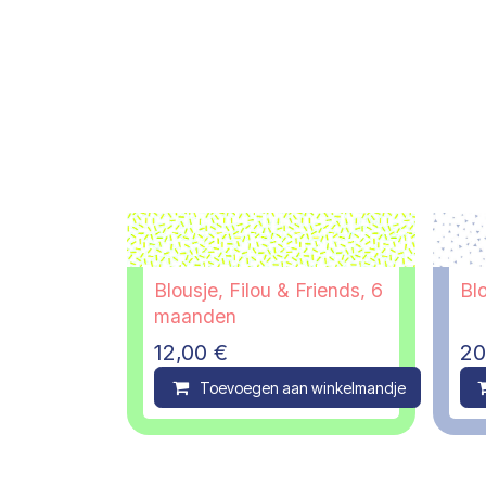
Blousje, Filou & Friends, 6
Blo
maanden
12,00
€
20
Toevoegen aan winkelmandje
C