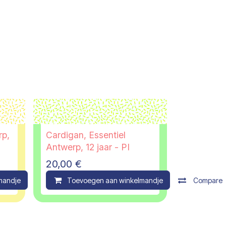
rp,
Cardigan, Essentiel
Antwerp, 12 jaar - PI
20,00
€
mandje
Compare
Toevoegen aan winkelmandje
Compare