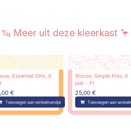
🦦 Meer uit deze kleerkast 🦩
use, Essentiel Girls, 6
Blouse, Simple Kids, 6
r
jaar - PI
,00
€
25,00
€
ompare
Toevoegen aan winkelmandje
Compare
Toevoegen aan winkel