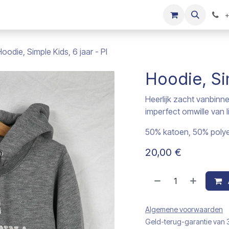
s
Onze merken
Kinderkleding verkopen
+
oodie, Simple Kids, 6 jaar - PI
Hoodie, Sim
Heerlijk zacht vanbinne
imperfect omwille van l
50% katoen, 50% polye
20,00
€
Algemene voorwaarden
Geld-terug-garantie van