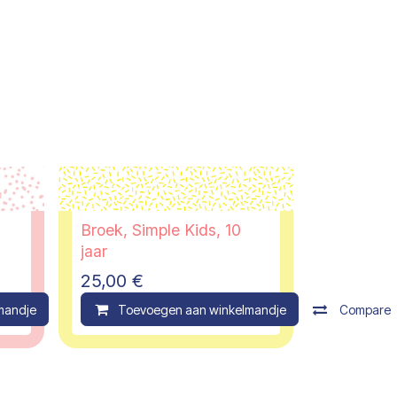
Broek, Simple Kids, 10
jaar
25,00
€
mandje
Compare
Toevoegen aan winkelmandje
Compare