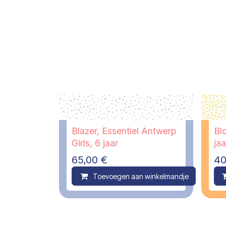
Blazer, Essentiel Antwerp
Blo
Girls, 6 jaar
jaa
65,00
€
40
Toevoegen aan winkelmandje
C