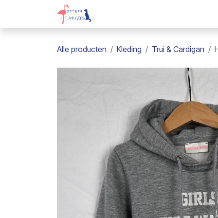
Overslaan naar inhoud
Webshop
Kadobon
Over on
Alle producten
Kleding
Trui & Cardigan
H