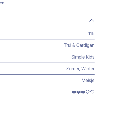
gen
116
Trui & Cardigan
Simple Kids
Zomer
,
Winter
Meisje
❤️❤️❤️🤍🤍