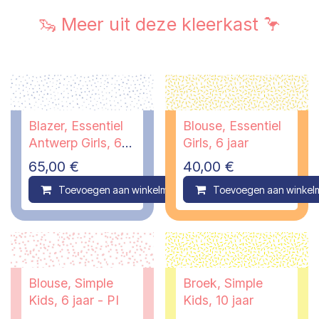
🦦 Meer uit deze kleerkast 🦩
Blazer, Essentiel
Blouse, Essentiel
Antwerp Girls, 6
Girls, 6 jaar
jaar
65,00
€
40,00
€
Toevoegen aan winkelmandje
Toevoegen aan winkel
Compare
Blouse, Simple
Broek, Simple
Kids, 6 jaar - PI
Kids, 10 jaar