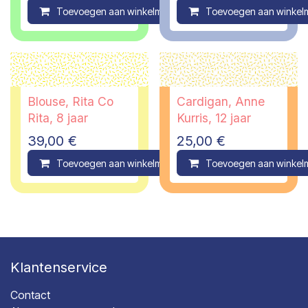
Toevoegen aan winkelmandje
Toevoegen aan winkel
Compare
Blouse, Rita Co
Cardigan, Anne
Rita, 8 jaar
Kurris, 12 jaar
39,00
€
25,00
€
Toevoegen aan winkelmandje
Toevoegen aan winkel
Compare
Klantenservice
Contact