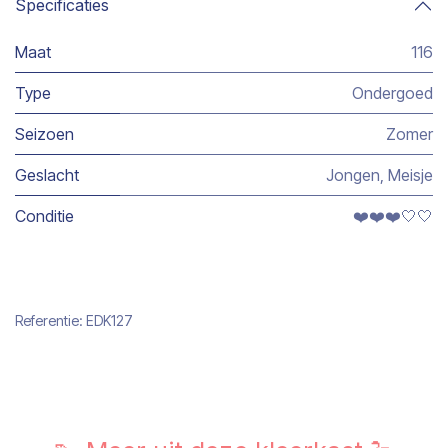
Specificaties
Maat
116
Type
Ondergoed
Seizoen
Zomer
Geslacht
Jongen
,
Meisje
Conditie
❤️❤️❤️🤍🤍
Referentie:
EDK127