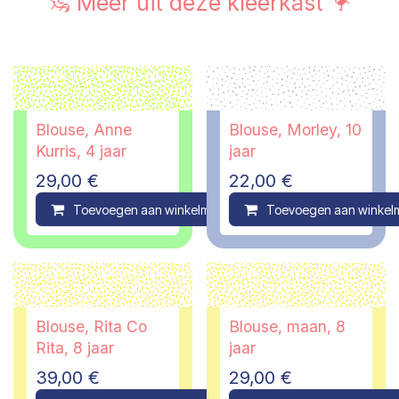
🦦 Meer uit deze kleerkast 🦩
Blouse, Anne
Blouse, Morley, 10
Kurris, 4 jaar
jaar
29,00
€
22,00
€
Toevoegen aan winkelmandje
Toevoegen aan winkel
Compare
Blouse, Rita Co
Blouse, maan, 8
Rita, 8 jaar
jaar
39,00
€
29,00
€