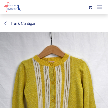
Overslaan naar inhoud
Trui & Cardigan