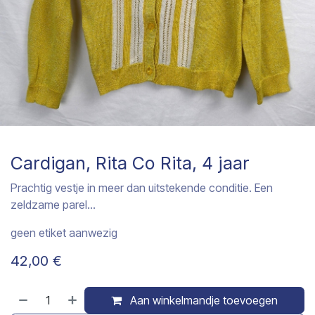
Cardigan, Rita Co Rita, 4 jaar
Prachtig vestje in meer dan uitstekende conditie. Een
zeldzame parel...
geen etiket aanwezig
42,00
€
Aan winkelmandje toevoegen