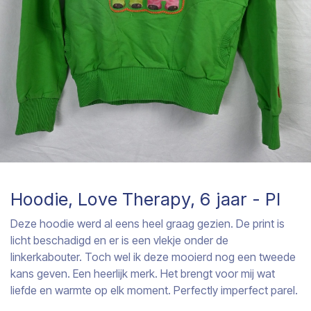
Hoodie, Love Therapy, 6 jaar - PI
Deze hoodie werd al eens heel graag gezien. De print is
licht beschadigd en er is een vlekje onder de
linkerkabouter. Toch wel ik deze mooierd nog een tweede
kans geven. Een heerlijk merk. Het brengt voor mij wat
liefde en warmte op elk moment. Perfectly imperfect parel.