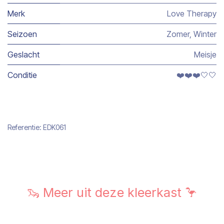
Merk
Love Therapy
Seizoen
Zomer
,
Winter
Geslacht
Meisje
Conditie
❤️❤️❤️🤍🤍
Referentie:
EDK061
🦦 Meer uit deze kleerkast 🦩