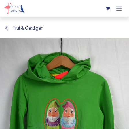
Overslaan naar inhoud
Trui & Cardigan