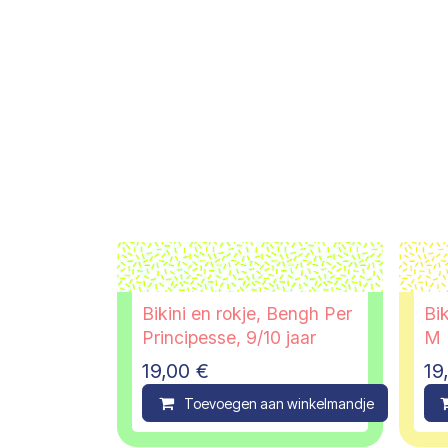
Bikini en rokje, Bengh Per
Bik
Principesse, 9/10 jaar
M
19,00
€
19
Toevoegen aan winkelmandje
C