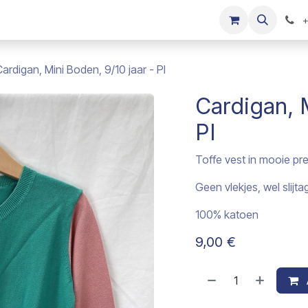
s
Onze merken
Kinderkleding verkopen
+
ardigan, Mini Boden, 9/10 jaar - PI
Cardigan, M
PI
Toffe vest in mooie pre
Geen vlekjes, wel slijt
100% katoen
9,00
€