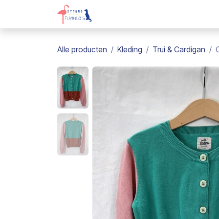
Overslaan naar inhoud
Webshop
Kadobon
Over on
Alle producten
Kleding
Trui & Cardigan
C