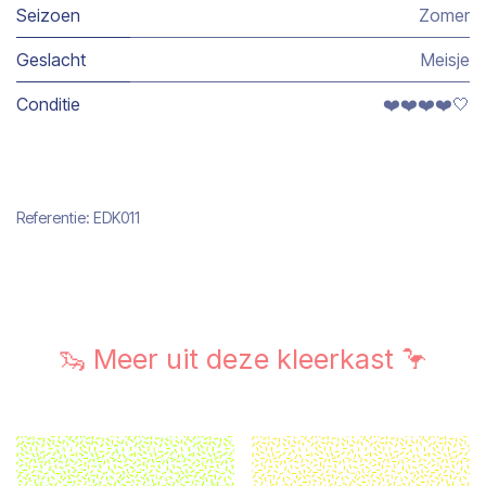
Seizoen
Zomer
Geslacht
Meisje
Conditie
❤️❤️❤️❤️🤍
Referentie:
EDK011
🦦 Meer uit deze kleerkast 🦩