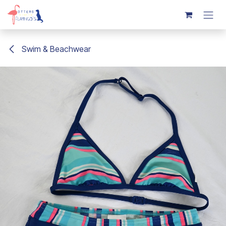
Overslaan naar inhoud
Swim & Beachwear