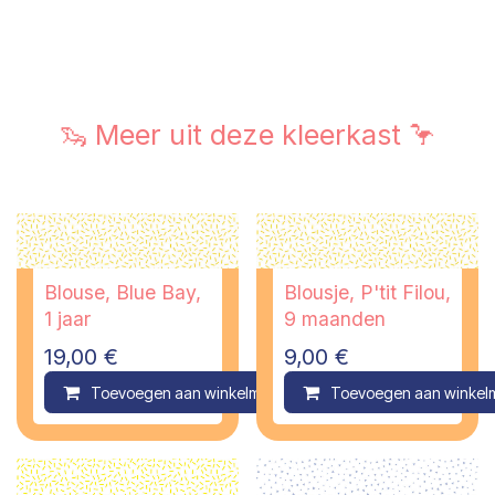
🦦 Meer uit deze kleerkast 🦩
Blouse, Blue Bay,
Blousje, P'tit Filou,
1 jaar
9 maanden
19,00
€
9,00
€
Toevoegen aan winkelmandje
Toevoegen aan winkel
Compare