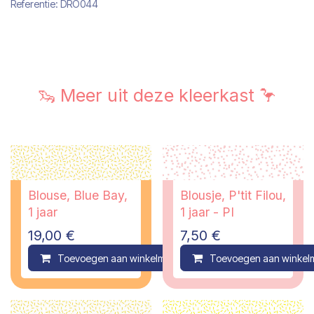
Referentie:
DRO044
🦦 Meer uit deze kleerkast 🦩
Blouse, Blue Bay,
Blousje, P'tit Filou,
1 jaar
1 jaar - PI
19,00
€
7,50
€
Toevoegen aan winkelmandje
Toevoegen aan winkel
Compare