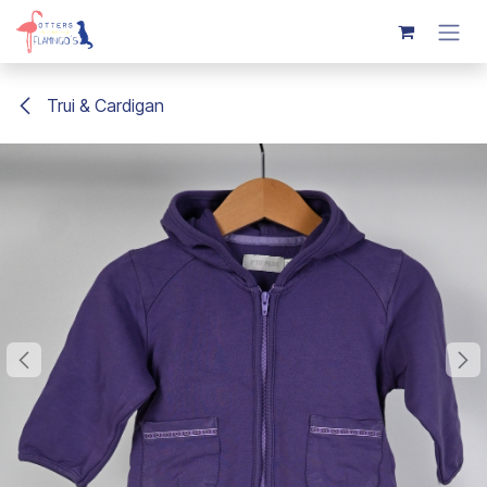
Overslaan naar inhoud
Trui & Cardigan