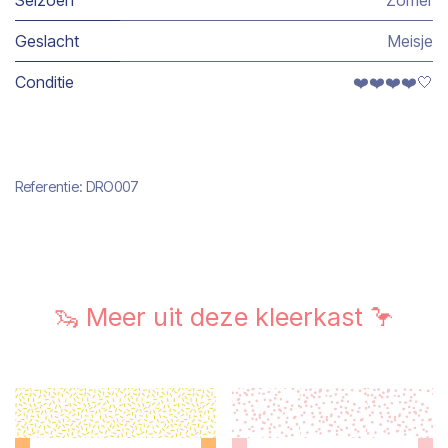
Seizoen
Zomer
Geslacht
Meisje
Conditie
❤️❤️❤️❤️🤍
Referentie:
DRO007
🦦 Meer uit deze kleerkast 🦩