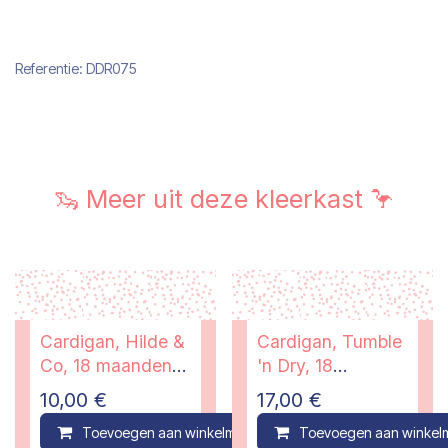
Referentie:
DDR075
🦦 Meer uit deze kleerkast 🦩
Cardigan, Hilde &
Cardigan, Tumble
Co, 18 maanden -
'n Dry, 18
PI
maanden
10,00
€
17,00
€
Toevoegen aan winkelmandje
Toevoegen aan winkel
Compare