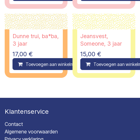
Dunne trui, ba*ba,
Jeansvest,
3 jaar
Someone, 3 jaar
17,00
€
15,00
€
Toevoegen aan winkelmandje
Toevoegen aan winkel
Compare
Klantenservice
Contact
Algemene voorwaarden
Privacy verklaring