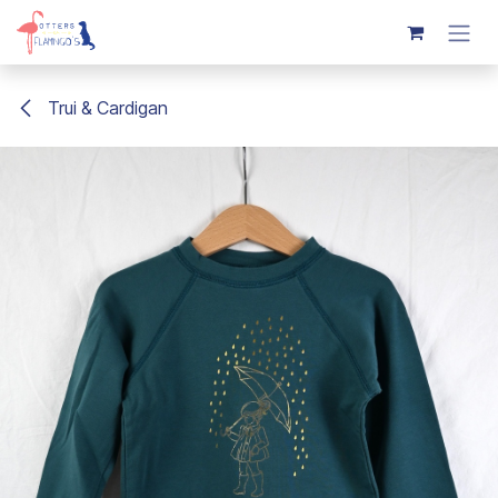
Overslaan naar inhoud
Trui & Cardigan