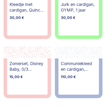
Kleedje met
Jurk en cardigan,
cardigan, Quincy,
GYMP, 1 jaar
6 jaar - PI
30,00
€
30,00
€
Zomerset, Disney
Communiekleed
Baby, 0/3
en cardigan,
maanden
Gymp, 10 jaar
15,00
€
110,00
€