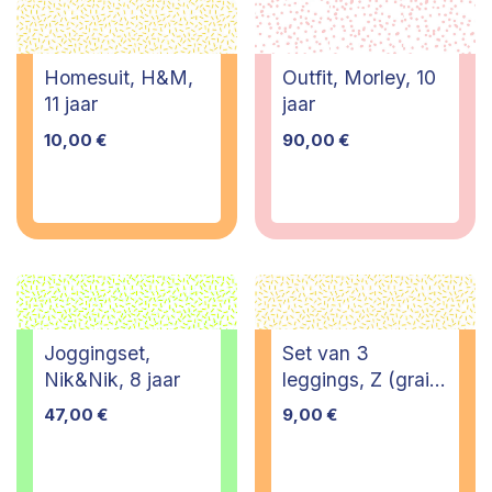
Homesuit, H&M,
Outfit, Morley, 10
11 jaar
jaar
10,00
€
90,00
€
Joggingset,
Set van 3
Nik&Nik, 8 jaar
leggings, Z (grain
de blé), 3 jaar
47,00
€
9,00
€