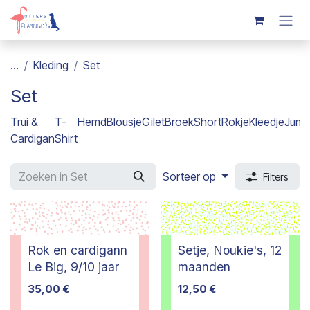
Overslaan naar inhoud
...
Kleding
Set
Set
Trui &
T-
Hemd
Blousje
Gilet
Broek
Short
Rokje
Kleedje
Jump
Cardigan
Shirt
Sorteer op
Filters
Rok en cardigann
Setje, Noukie's, 12
Le Big, 9/10 jaar
maanden
35,00
€
12,50
€