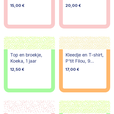
6 jaar
15,00
€
20,00
€
Top en broekje,
Kleedje en T-shirt,
Koeka, 1 jaar
P'tit Filou, 9
maanden
12,50
€
17,00
€