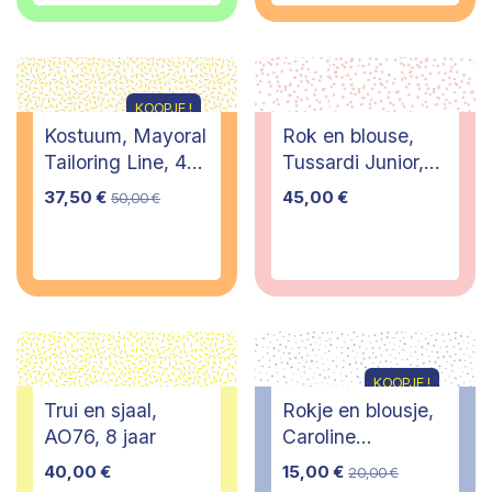
KOOPJE !
Kostuum, Mayoral
Rok en blouse,
Tailoring Line, 4
Tussardi Junior,
jaar/vest 5 jaar -
6/9 maanden
37,50
€
45,00
€
50,00
€
PI
KOOPJE !
Trui en sjaal,
Rokje en blousje,
AO76, 8 jaar
Caroline
Bosmans, 2 jaar
40,00
€
15,00
€
20,00
€