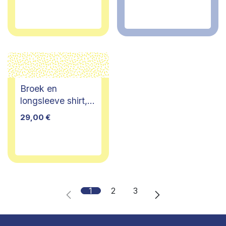
Broek en
longsleeve shirt,
Mundo Melocoton
29,00
€
by Siska
Schoeters, 5/6
jaar
1
2
3