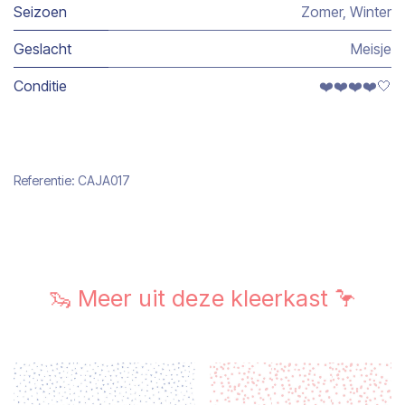
Seizoen
Zomer
,
Winter
Geslacht
Meisje
Conditie
❤️❤️❤️❤️🤍
Referentie:
CAJA017
🦦 Meer uit deze kleerkast 🦩