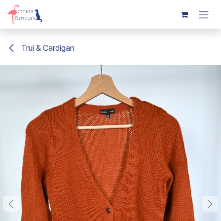
Overslaan naar inhoud
Trui & Cardigan