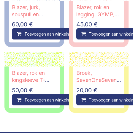
Blazer, jurk,
Blazer, rok en
souspull en
legging, GYMP,
legging, GYMP,
10 jaar
60,00
€
45,00
€
14 jaar
Toevoegen aan winkelmandje
Toevoegen aan winkel
Compare
Blazer, rok en
Broek,
longsleeve T-
SevenOneSeven,
shirt, GYMP, 12
14 jaar
50,00
€
20,00
€
jaar
Toevoegen aan winkelmandje
Toevoegen aan winkel
Compare