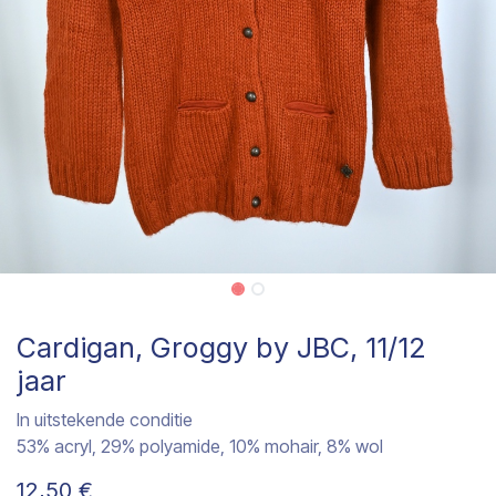
Cardigan, Groggy by JBC, 11/12
jaar
In uitstekende conditie
53% acryl, 29% polyamide, 10% mohair, 8% wol
12,50
€