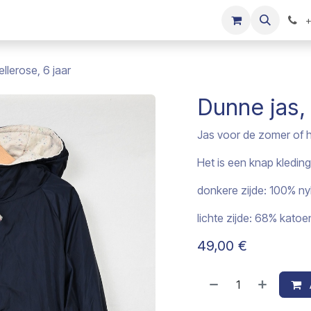
s
Onze merken
Kinderkleding verkopen
+
llerose, 6 jaar
Dunne jas, 
Jas voor de zomer of h
Het is een knap kledin
donkere zijde: 100% n
lichte zijde: 68% katoe
49,00
€