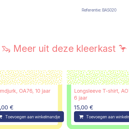
Referentie:
BAS020
🦦 Meer uit deze kleerkast 🦩
mdjurk, OA76, 10 jaar
Longsleeve T-shirt, AO
6 jaar
,00
€
15,00
€
ompare
Toevoegen aan winkelmandje
Compare
Toevoegen aan winkel