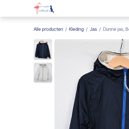
Overslaan naar inhoud
Webshop
Kadobon
Over on
Alle producten
Kleding
Jas
Dunne jas, Be