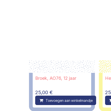
Broek, AO76, 12 jaar
He
25,00
€
25
Toevoegen aan winkelmandje
C