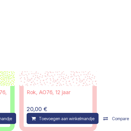
76,
Rok, AO76, 12 jaar
20,00
€
mandje
Compare
Toevoegen aan winkelmandje
Compare