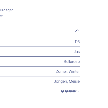
 30 dagen
gen
116
Jas
Bellerose
Zomer
,
Winter
Jongen
,
Meisje
❤️❤️❤️❤️🤍