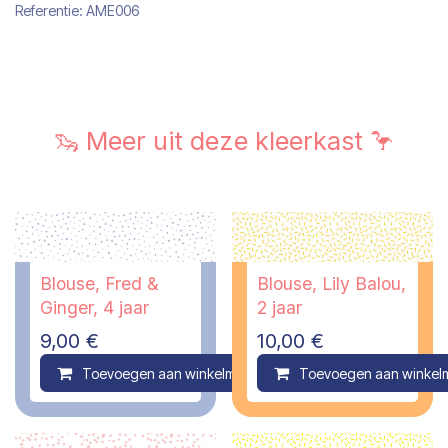
Referentie:
AME006
🦦 Meer uit deze kleerkast 🦩
Blouse, Fred &
Blouse, Lily Balou,
Ginger, 4 jaar
2 jaar
9,00
€
10,00
€
Toevoegen aan winkelmandje
Toevoegen aan winkel
Compare