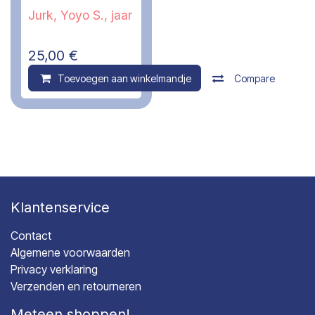
Jurk, Yoyo S., jaar
25,00
€
Toevoegen aan winkelmandje
Compare
Klantenservice
Contact
Algemene voorwaarden
Privacy verklaring
Verzenden en retourneren
Meteen shoppen!