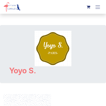
Overslaan naar inhoud
Yoyo S.