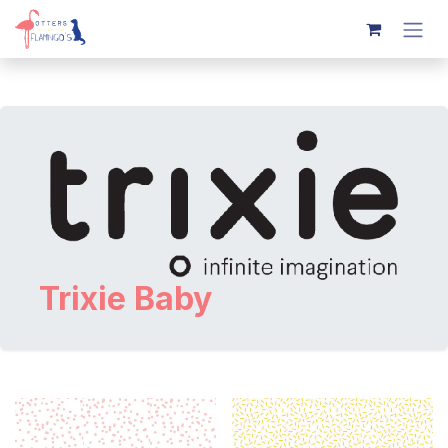
Overslaan naar inhoud
Trixie Baby