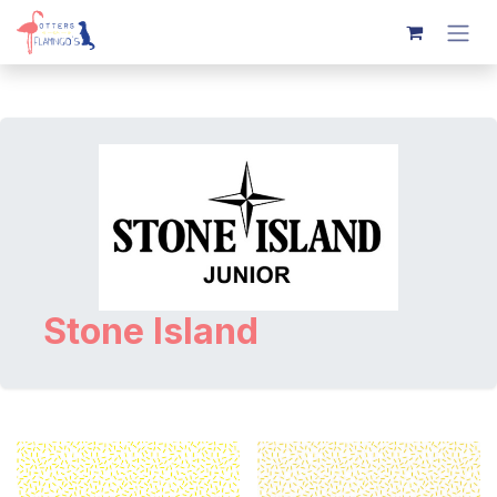
Overslaan naar inhoud
Stone Island