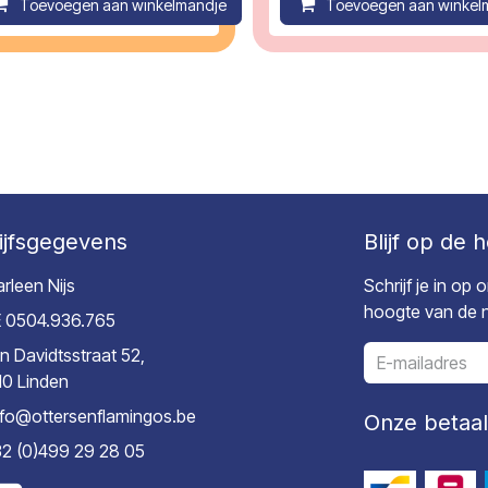
ompare
Toevoegen aan winkelmandje
Compare
Toevoegen aan winkel
ijfsgegevens
Blijf op de 
rleen Nijs
Schrijf je in op
hoogte van de ni
 0504.936.765
n Davidtsstraat 52,
10 Linden
nfo@ottersenflamingos.be
Onze betaa
2 (0)499 29 28 05