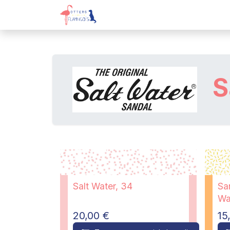
Overslaan naar inhoud
Webshop
Kadobon
Over on
S
Salt Water, 34
San
Wa
20,00
€
15