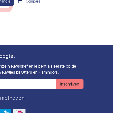
mandje
Compare
hoogte!
 onze nieuwsbrief en je bent als eerste op de
euwtjes bij Otters en Flamingo's.
Inschrijven
lmethoden