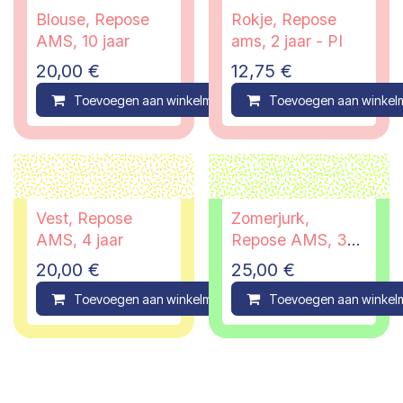
Blouse, Repose
Rokje, Repose
AMS, 10 jaar
ams, 2 jaar - PI
20,00
€
12,75
€
Toevoegen aan winkelmandje
Toevoegen aan winkel
Compare
Vest, Repose
Zomerjurk,
AMS, 4 jaar
Repose AMS, 3
jaar
20,00
€
25,00
€
Toevoegen aan winkelmandje
Toevoegen aan winkel
Compare