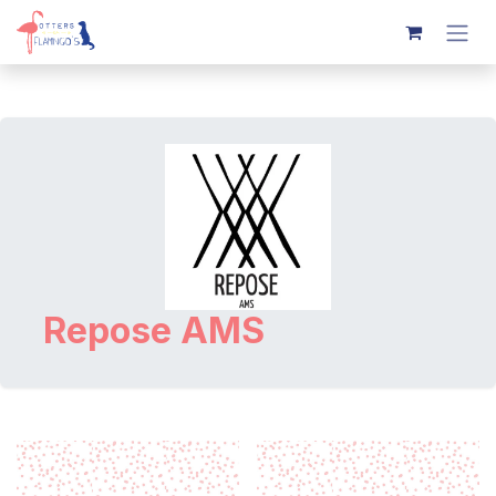
Overslaan naar inhoud
Repose AMS