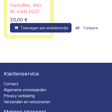
Pantoffels, Mini
M, maat 20/21
20,00
€
Toevoegen aan winkelmandje
Compare
Klantenservice
Contact
Algemene voorwaarden
Privacy verklaring
Verzenden en retourneren
Meteen shoppen!