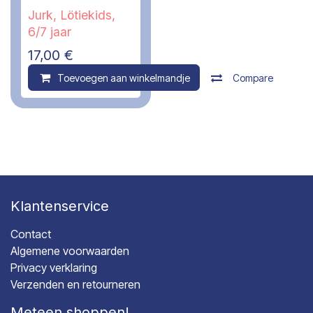
Jurk, Lötiekids,
6/7 jaar
17,00
€
Toevoegen aan winkelmandje
Compare
Klantenservice
Contact
Algemene voorwaarden
Privacy verklaring
Verzenden en retourneren
Meteen shoppen!