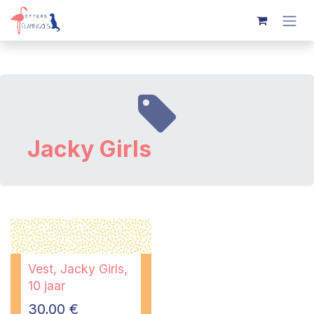
Overslaan naar inhoud
Jacky Girls
Vest, Jacky Girls,
10 jaar
30,00
€