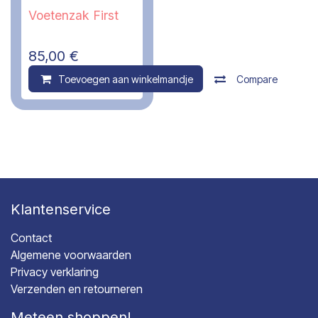
Voetenzak First
85,00
€
Toevoegen aan winkelmandje
Compare
Klantenservice
Contact
Algemene voorwaarden
Privacy verklaring
Verzenden en retourneren
Meteen shoppen!