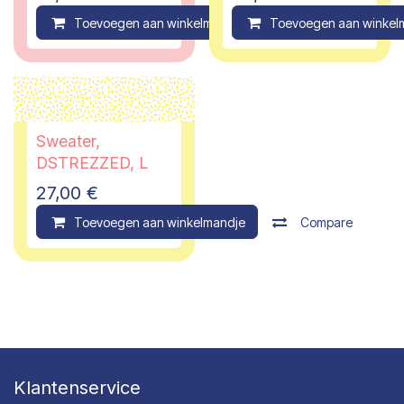
Toevoegen aan winkelmandje
Toevoegen aan winkel
Compare
Sweater,
DSTREZZED, L
27,00
€
Toevoegen aan winkelmandje
Compare
Klantenservice