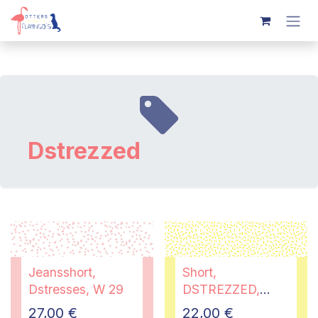
Overslaan naar inhoud
Dstrezzed
Jeansshort,
Short,
Dstresses, W 29
DSTREZZED,
maat 30
27,00
€
22,00
€