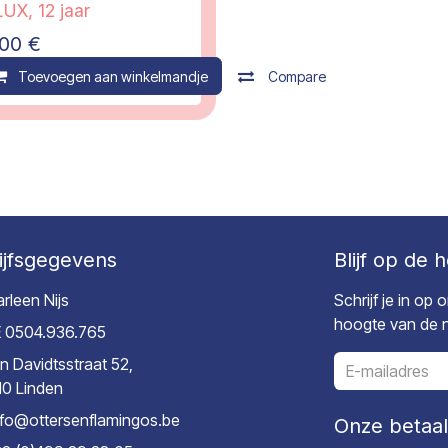
UX, 12 jaar
,00
€
ompare
Toevoegen aan winkelmandje
Compare
ijfsgegevens
Blijf op de 
rleen Nijs
Schrijf je in op
hoogte van de ni
 0504.936.765
n Davidtsstraat 52,
10 Linden
nfo@ottersenflamingos.be
Onze betaa