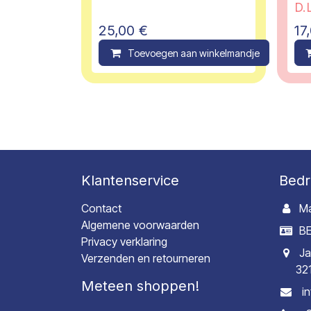
D.L
25,00
€
17
Toevoegen aan winkelmandje
C
Klantenservice
Bedr
Contact
Ma
Algemene voorwaarden
BE
Privacy verklaring
Ja
Verzenden en retourneren
32
Meteen shoppen!
i