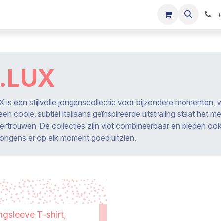
s
Onze merken
Kinderkleding verkopen
+
.LUX
X is een stijlvolle jongenscollectie voor bijzondere momenten, w
en coole, subtiel Italiaans geïnspireerde uitstraling staat het me
vertrouwen. De collecties zijn vlot combineerbaar en bieden oo
 jongens er op elk moment goed uitzien.
ngsleeve T-shirt,