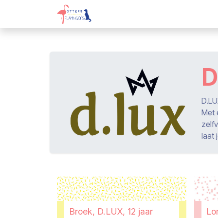
Overslaan naar inhoud
Webshop
Kadobon
Over on
D
D.LU
Met e
zelf
laat
Broek, D.LUX, 12 jaar
Lo