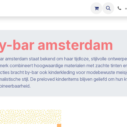
s
Onze merken
Kinderkleding verkopen
+
y-bar amsterdam
ar amsterdam staat bekend om haar tijdloze, stijlvolle ontwerpen 
merk combineert hoogwaardige materialen met zachte tinten en
ecties bracht by-bar ook kinderkleding voor modebewuste meis
malistische stijl. De preloved kinderitems blijven geliefd om hun 
ineerbaarheid.