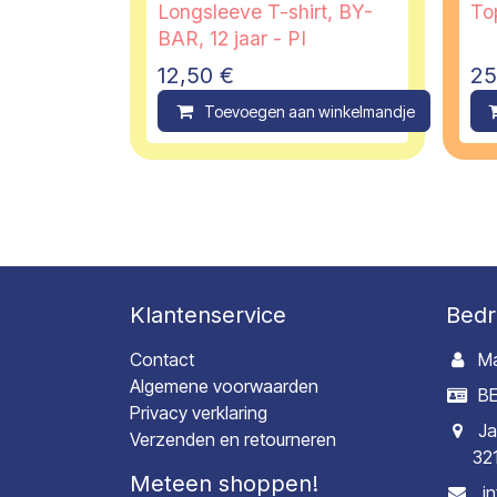
Longsleeve T-shirt, BY-
Top
BAR, 12 jaar - PI
12,50
€
25
Toevoegen aan winkelmandje
C
Klantenservice
Bedr
Contact
Ma
Algemene voorwaarden
BE
Privacy verklaring
Ja
Verzenden en retourneren
32
Meteen shoppen!
i