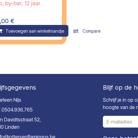
, by-bar, 12 jaar
,00
€
ompare
Toevoegen aan winkelmandje
Compare
ijfsgegevens
Blijf op de 
rleen Nijs
Schrijf je in op
hoogte van de ni
 0504.936.765
n Davidtsstraat 52,
10 Linden
nfo@ottersenflamingos.be