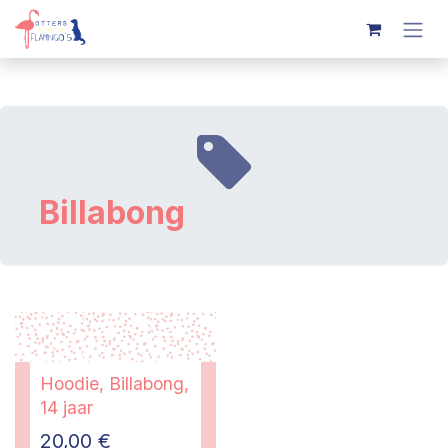
Overslaan naar inhoud
Billabong
Hoodie, Billabong,
14 jaar
20,00
€