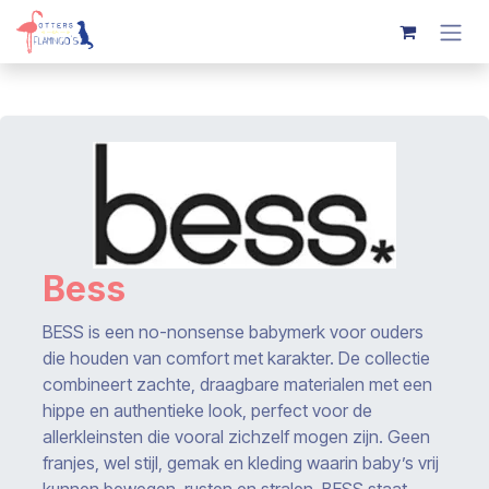
Overslaan naar inhoud
Bess
BESS is een no-nonsense babymerk voor ouders
die houden van comfort met karakter. De collectie
combineert zachte, draagbare materialen met een
hippe en authentieke look, perfect voor de
allerkleinsten die vooral zichzelf mogen zijn. Geen
franjes, wel stijl, gemak en kleding waarin baby’s vrij
kunnen bewegen, rusten en stralen. BESS staat