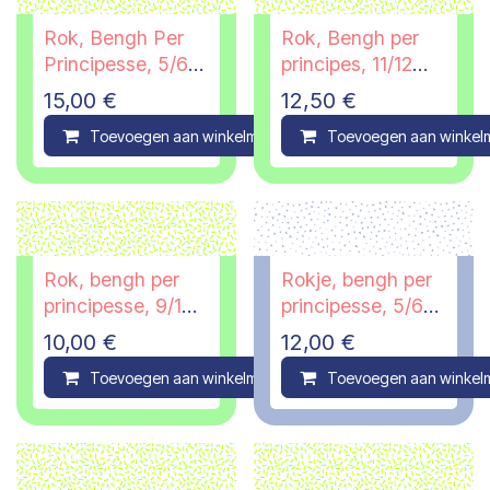
Rok, Bengh Per
Rok, Bengh per
Principesse, 5/6
principes, 11/12
jaar
jaar
15,00
€
12,50
€
Toevoegen aan winkelmandje
Toevoegen aan winkel
Compare
Rok, bengh per
Rokje, bengh per
principesse, 9/10
principesse, 5/6
jaar
jaar - PI
10,00
€
12,00
€
Toevoegen aan winkelmandje
Toevoegen aan winkel
Compare