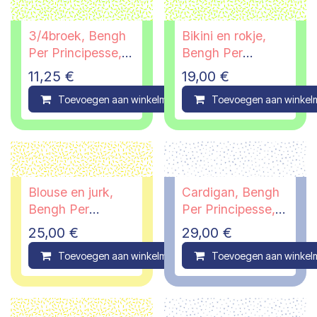
3/4broek, Bengh
Bikini en rokje,
Per Principesse,
Bengh Per
11/12 jaar
Principesse, 9/10
11,25
€
19,00
€
jaar
Toevoegen aan winkelmandje
Toevoegen aan winkel
Compare
Blouse en jurk,
Cardigan, Bengh
Bengh Per
Per Principesse,
Principesse, 7/8
15/16 jaar
25,00
€
29,00
€
jaar
Toevoegen aan winkelmandje
Toevoegen aan winkel
Compare