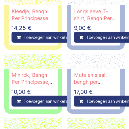
Kleedje, Bengh
Longsleeve T-
Per Principesse
shirt, Bengh Per
Principesse, 7/8
14,25
€
9,00
€
jaar
Toevoegen aan winkelmandje
Toevoegen aan winkel
Compare
Minirok, Bengh
Muts en sjaal,
Per Principesse,
bengh per
11/12 jaar
principesse, 4 tot
10,00
€
17,00
€
10 jaar
Toevoegen aan winkelmandje
Toevoegen aan winkel
Compare