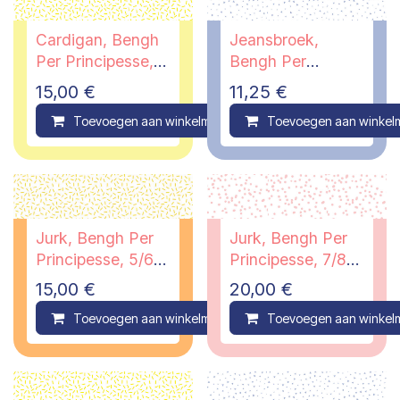
Cardigan, Bengh
Jeansbroek,
Per Principesse,
Bengh Per
9/10 jaar
Principesse, 11/12
15,00
€
11,25
€
jaar
Toevoegen aan winkelmandje
Toevoegen aan winkel
Compare
Jurk, Bengh Per
Jurk, Bengh Per
Principesse, 5/6
Principesse, 7/8
jaar
jaar
15,00
€
20,00
€
Toevoegen aan winkelmandje
Toevoegen aan winkel
Compare